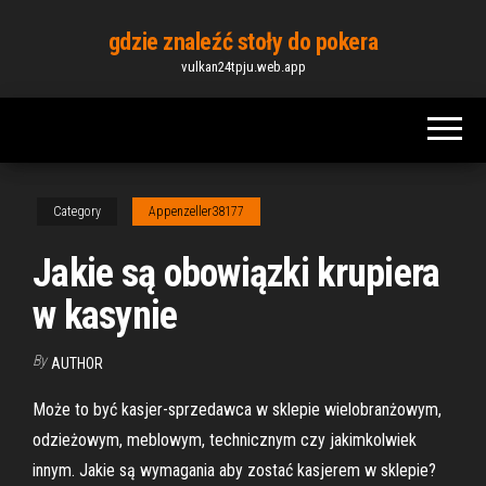
Skip
gdzie znaleźć stoły do ​​pokera
to
vulkan24tpju.web.app
the
content
Category
Appenzeller38177
Jakie są obowiązki krupiera
w kasynie
By
AUTHOR
Może to być kasjer-sprzedawca w sklepie wielobranżowym,
odzieżowym, meblowym, technicznym czy jakimkolwiek
innym. Jakie są wymagania aby zostać kasjerem w sklepie?