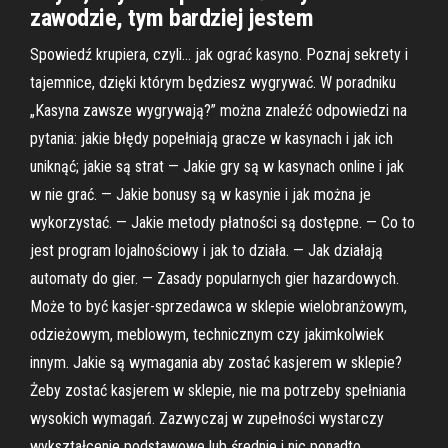
zawodzie, tym bardziej jestem
Spowiedź krupiera, czyli… jak ograć kasyno. Poznaj sekrety i
tajemnice, dzięki którym będziesz wygrywać. W poradniku
„Kasyna zawsze wygrywają?” można znaleźć odpowiedzi na
pytania: jakie błędy popełniają gracze w kasynach i jak ich
uniknąć; jakie są strat — Jakie gry są w kasynach online i jak
w nie grać. — Jakie bonusy są w kasynie i jak można je
wykorzystać. — Jakie metody płatności są dostępne. — Co to
jest program lojalnościowy i jak to działa. — Jak działają
automaty do gier. — Zasady popularnych gier hazardowych.
Może to być kasjer-sprzedawca w sklepie wielobranżowym,
odzieżowym, meblowym, technicznym czy jakimkolwiek
innym. Jakie są wymagania aby zostać kasjerem w sklepie?
Żeby zostać kasjerem w sklepie, nie ma potrzeby spełniania
wysokich wymagań. Zazwyczaj w zupełności wystarczy
wykształcenie podstawowe lub średnie i nic ponadto.