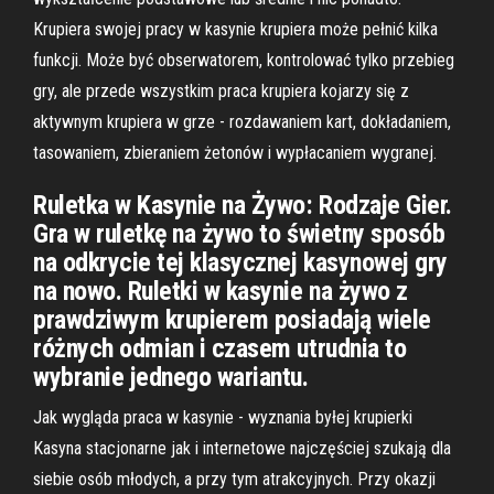
Krupiera swojej pracy w kasynie krupiera może pełnić kilka
funkcji. Może być obserwatorem, kontrolować tylko przebieg
gry, ale przede wszystkim praca krupiera kojarzy się z
aktywnym krupiera w grze - rozdawaniem kart, dokładaniem,
tasowaniem, zbieraniem żetonów i wypłacaniem wygranej.
Ruletka w Kasynie na Żywo: Rodzaje Gier.
Gra w ruletkę na żywo to świetny sposób
na odkrycie tej klasycznej kasynowej gry
na nowo. Ruletki w kasynie na żywo z
prawdziwym krupierem posiadają wiele
różnych odmian i czasem utrudnia to
wybranie jednego wariantu.
Jak wygląda praca w kasynie - wyznania byłej krupierki
Kasyna stacjonarne jak i internetowe najczęściej szukają dla
siebie osób młodych, a przy tym atrakcyjnych. Przy okazji