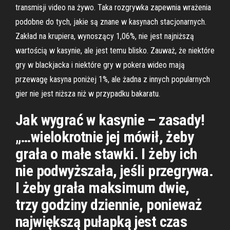
transmisji video na żywo. Taka rozgrywka zapewnia wrażenia
podobne do tych, jakie są znane w kasynach stacjonarnych.
Zakład na krupiera, wynoszący 1,06%, nie jest najniższą
wartością w kasynie, ale jest temu blisko. Zauważ, że niektóre
gry w blackjacka i niektóre gry w pokera wideo mają
przewagę kasyna poniżej 1%, ale żadna z innych popularnych
gier nie jest niższa niż w przypadku bakaratu.
Jak wygrać w kasynie – zasady!
„…wielokrotnie jej mówił, żeby
grała o małe stawki. I żeby ich
nie podwyższała, jeśli przegrywa.
I żeby grała maksimum dwie,
trzy godziny dziennie, ponieważ
największą pułapką jest czas