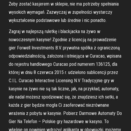
Żeby zostać kasjerem w sklepie, nie ma potrzeby spełniania
wysokich wymagań. Zazwyczaj w zupełności wystarczy
wykształcenie podstawowe lub średnie i nic ponadto.
Zagraj w najlepszą ruletkę i blackjacka na żywo w
nowoczesnym kasynie! Zgodnie z licencją na prowadzenie
gier Forwell Investments B.V. prywatna spółka z ograniczoną
odpowiedzialnością, założona i istniejąca w Curacao, wpisana
do rejestru handlowego Curacao pod numerem 136125, dla
której w dniu 8 czerwca 2015 r. udzielono sublicencji przez
C.I.L. Curacao Interactive Licensing N.V Tradycyjnie gry w
kasynie na żywo nie są tak liczne, jak, na przykład, automaty,
ale nadal możesz spodziewać się, że znajdziesz ich setki, a
każda z gier będzie mogła Ci zaoferować niezrównane
wrażenia z pobytu w kasynie. Pobierz Darmowe Automaty Do
Gier Na Telefon – Polskie gry hazardowe w kasyno. To
właśnie on powinien wdrożyć aplikanta w obowiązki, możemy