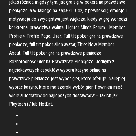
jakaś różnica między tym, jak gra się w pokera na prawdziwe
pieniądze, a w takiego na zapałki? Cóż, z pewnością emocje i
motywacja do zwycięstwa jest większa, kiedy w grę wchodzi
konkretna, prawdziwa waluta. Lighter Minds Forum - Member
Profile > Profile Page. User: Full tilt poker gra na prawdziwe
pieniadze, full tilt poker alien avatar, Title: New Member,
About: Full tilt poker gra na prawdziwe pieniadze
Różnorodność Gier na Prawdziwe Pieniądze. Jednym z
najciekawszych aspektów wyboru kasyno online na
prawdziwe pieniadze jest wybór gier, które oferuje. Najlepiej
wybrać kasyno, które ma szeroki wybór gier. Powinien mieć
wiele automatów od najlepszych dostawców – takich jak
Playtech i / lub NetEnt.