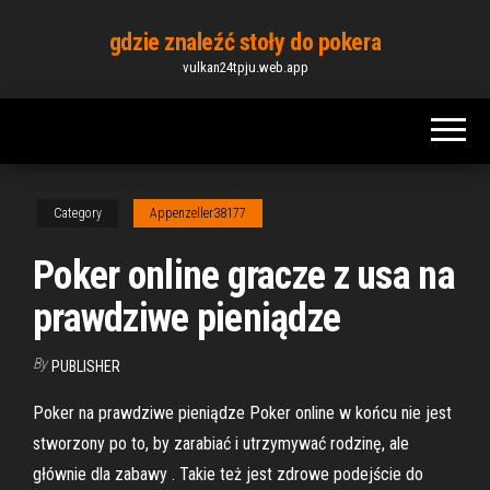
Skip
gdzie znaleźć stoły do ​​pokera
to
vulkan24tpju.web.app
the
content
Category
Appenzeller38177
Poker online gracze z usa na
prawdziwe pieniądze
By
PUBLISHER
Poker na prawdziwe pieniądze Poker online w końcu nie jest
stworzony po to, by zarabiać i utrzymywać rodzinę, ale
głównie dla zabawy . Takie też jest zdrowe podejście do