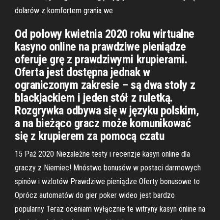
dolarów z komfortem grania we
Od połowy kwietnia 2020 roku wirtualne
kasyno online na prawdziwe pieniądze
oferuje grę z prawdziwymi krupierami.
Oferta jest dostępna jednak w
ograniczonym zakresie – są dwa stoły z
blackjackiem i jeden stół z ruletką.
Rozgrywka odbywa się w języku polskim,
a na bieżąco gracz może komunikować
się z krupierem za pomocą czatu
15 Paź 2020 Niezależne testy i recenzje kasyn online dla
graczy z Niemiec! Mnóstwo bonusów w postaci darmowych
spinów i wzlotów Prawdziwe pieniądze Oferty bonusowe to
Oprócz automatów do gier poker wideo jest bardzo
popularny Teraz oceniam wyłącznie te witryny kasyn online na