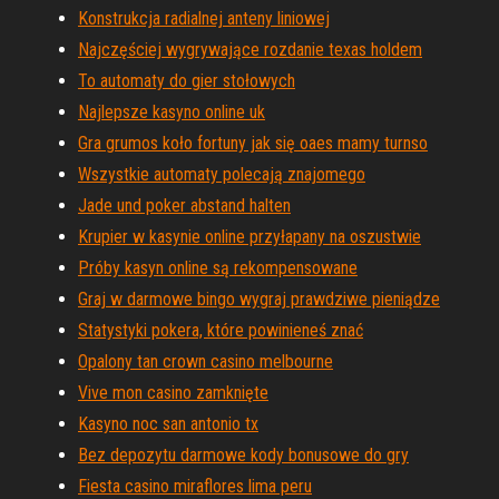
Konstrukcja radialnej anteny liniowej
Najczęściej wygrywające rozdanie texas holdem
To automaty do gier stołowych
Najlepsze kasyno online uk
Gra grumos koło fortuny jak się oaes mamy turnso
Wszystkie automaty polecają znajomego
Jade und poker abstand halten
Krupier w kasynie online przyłapany na oszustwie
Próby kasyn online są rekompensowane
Graj w darmowe bingo wygraj prawdziwe pieniądze
Statystyki pokera, które powinieneś znać
Opalony tan crown casino melbourne
Vive mon casino zamknięte
Kasyno noc san antonio tx
Bez depozytu darmowe kody bonusowe do gry
Fiesta casino miraflores lima peru