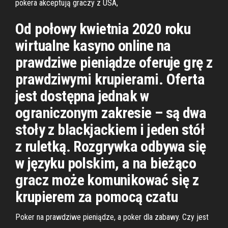
pokera akceptują graczy z USA,
Od połowy kwietnia 2020 roku
wirtualne kasyno online na
prawdziwe pieniądze oferuje grę z
prawdziwymi krupierami. Oferta
jest dostępna jednak w
ograniczonym zakresie – są dwa
stoły z blackjackiem i jeden stół
z ruletką. Rozgrywka odbywa się
w języku polskim, a na bieżąco
gracz może komunikować się z
krupierem za pomocą czatu
Poker na prawdziwe pieniądze, a poker dla zabawy. Czy jest