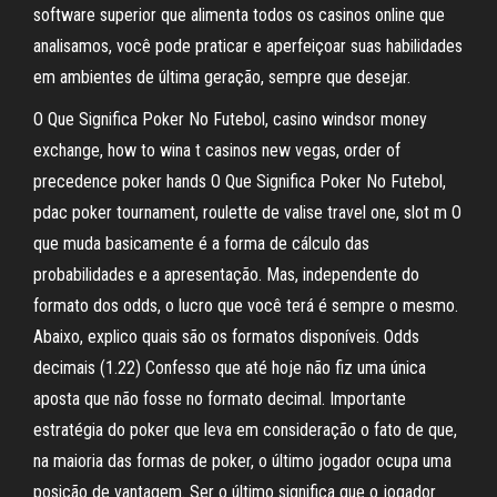
software superior que alimenta todos os casinos online que
analisamos, você pode praticar e aperfeiçoar suas habilidades
em ambientes de última geração, sempre que desejar.
O Que Significa Poker No Futebol, casino windsor money
exchange, how to wina t casinos new vegas, order of
precedence poker hands O Que Significa Poker No Futebol,
pdac poker tournament, roulette de valise travel one, slot m O
que muda basicamente é a forma de cálculo das
probabilidades e a apresentação. Mas, independente do
formato dos odds, o lucro que você terá é sempre o mesmo.
Abaixo, explico quais são os formatos disponíveis. Odds
decimais (1.22) Confesso que até hoje não fiz uma única
aposta que não fosse no formato decimal. Importante
estratégia do poker que leva em consideração o fato de que,
na maioria das formas de poker, o último jogador ocupa uma
posição de vantagem. Ser o último significa que o jogador