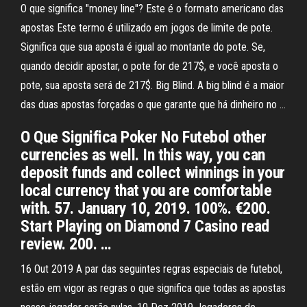
O que significa "money line"? Este é o formato americano das
apostas Este termo é utilizado em jogos de limite de pote.
Significa que sua aposta é igual ao montante do pote. Se,
quando decidir apostar, o pote for de 217$, e você aposta o
pote, sua aposta será de 217$. Big Blind. A big blind é a maior
das duas apostas forçadas o que garante que há dinheiro no …
O Que Significa Poker No Futebol other
currencies as well. In this way, you can
deposit funds and collect winnings in your
local currency that you are comfortable
with. 57. January 10, 2019. 100%. €200.
Start Playing on Diamond 7 Casino read
review. 200. …
16 Out 2019 A par das seguintes regras especiais de futebol,
estão em vigor as regras o que significa que todas as apostas